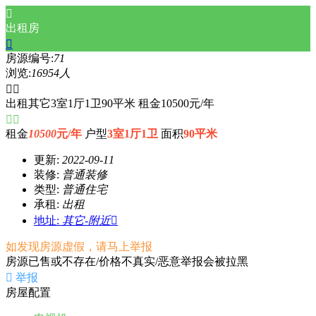

出租房

房源编号:
71
浏览:
16954人


出租其它3室1厅1卫90平米 租金10500元/年


租金
10500
元/年
户型
3室1厅1卫
面积
90平米
更新:
2022-09-11
装修:
普通装修
类型:
普通住宅
承租:
出租
地址:
其它-附近

如发现房源虚假，请马上举报
房源已售或不存在/价格不真实/恶意举报会被拉黑

举报
房屋配置