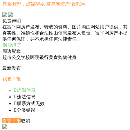
联系我时，请说明在[富平网房产]看到的
免责声明
在富平网房产发布、转载的资料、图片均由网站用户提供，其
真实性、准确性和合法性由信息发布人负责。富平网房产不提
供任何保证，并不承担任何法律责任。
我知道了
周边配套
超市
公交
学校
医院
银行
美食
购物
健身
最新发布
我要举报

虚假信息

违法信息

联系方式无效

分类错误
提交举报
取消