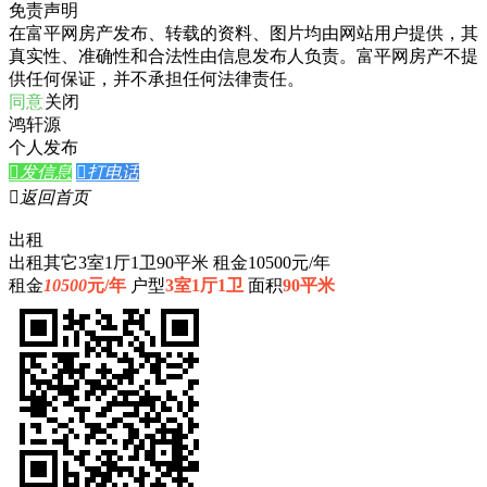
免责声明
在富平网房产发布、转载的资料、图片均由网站用户提供，其
真实性、准确性和合法性由信息发布人负责。富平网房产不提
供任何保证，并不承担任何法律责任。
同意
关闭
鸿轩源
个人发布

发信息

打电话

返回首页
出租
出租其它3室1厅1卫90平米 租金10500元/年
租金
10500
元/年
户型
3室1厅1卫
面积
90平米