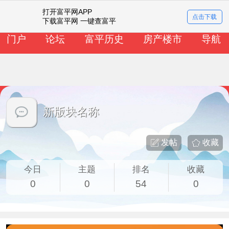
打开富平网APP
新版块名称
点击下载
下载富平网 一键查富平
门户
论坛
富平历史
房产楼市
导航
新版块名称
发帖
收藏
今日
主题
排名
收藏
0
0
54
0