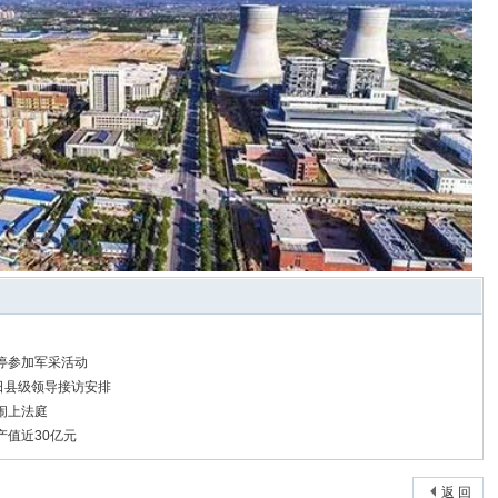
停参加军采活动
7日县级领导接访安排
闹上法庭
产值近30亿元
返 回