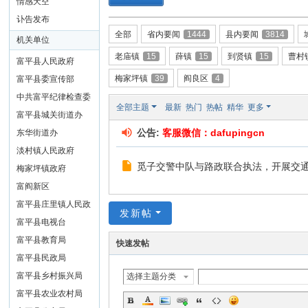
情感天空
讣告发布
全部
省内要闻
1444
县内要闻
3814
机关单位
老庙镇
15
薛镇
15
到贤镇
15
曹村
富平县人民政府
梅家坪镇
39
阎良区
4
富平县委宣传部
中共富平纪律检查委
全部主题
最新
热门
热帖
精华
更多
员会
富平县城关街道办
公告:
客服微信：dafupingcn
东华街道办
淡村镇人民政府
觅子交警中队与路政联合执法，开展交
梅家坪镇政府
富阎新区
富平县庄里镇人民政
发新帖
府
富平县电视台
富平县教育局
快速发帖
富平县民政局
富平县乡村振兴局
选择主题分类
富平县农业农村局