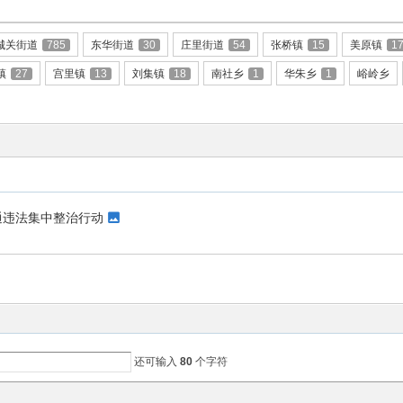
城关街道
785
东华街道
30
庄里街道
54
张桥镇
15
美原镇
1
镇
27
宫里镇
13
刘集镇
18
南社乡
1
华朱乡
1
峪岭乡
通违法集中整治行动
还可输入
80
个字符