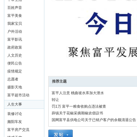
百姓声音
富平美食
我家宝贝
户外活动
富平影讯
政府政策
人文历史
便民公告
疫情规定
志愿者
推荐主题
摄影天地
富平人注意 桃曲坡水库加大泄水
富平超市活动
转让
人生大事
罚1万 富平一粮食收购点违法被查
薛镇关于花椒采摘期椒农倡议书
装修讨论
国网富平县供电公司关于已销户客户的余额清退公告
频阳车友
富平房产交流