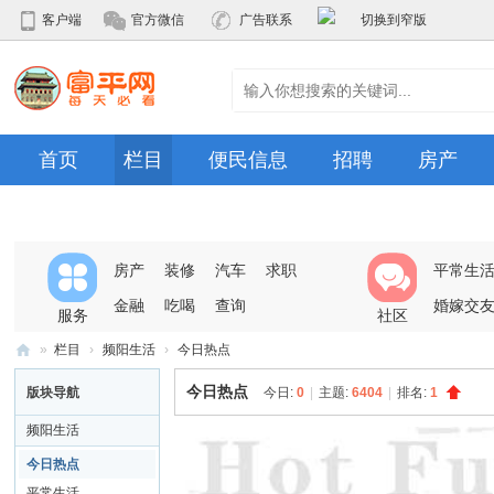
客户端
官方微信
广告联系
切换到窄版
首页
栏目
便民信息
招聘
房产
房产
装修
汽车
求职
平常生
金融
吃喝
查询
婚嫁交
服务
社区
»
栏目
›
频阳生活
›
今日热点
富
今日热点
版块导航
今日:
0
|
主题:
6404
|
排名:
1
平
频阳生活
网
今日热点
平常生活