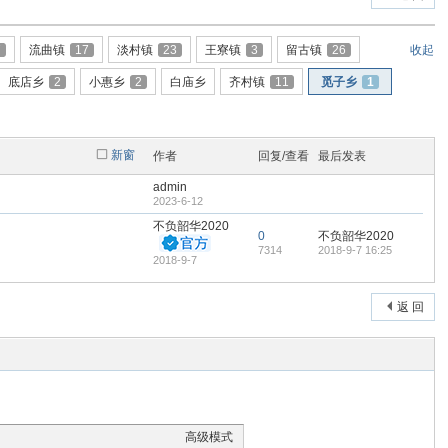
7
流曲镇
17
淡村镇
23
王寮镇
3
留古镇
26
收起
底店乡
2
小惠乡
2
白庙乡
齐村镇
11
觅子乡
1
新窗
作者
回复/查看
最后发表
admin
2023-6-12
不负韶华2020
0
不负韶华2020
7314
2018-9-7 16:25
2018-9-7
返 回
高级模式