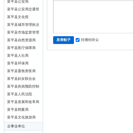
富平县公安局
富平县公安局交通管
理大队
富平县文化馆
富平县城市管理执法
局
富平县市场监督管理
转播给听众
发表帖子
局
富平县自然资源局
富平县医疗保障局
富平县人社局
富平县环保局
富平县畜牧兽医局
富平县妇女联合会
富平县疾病预防控制
中心
富平县人民法院
富平县发展和改革局
富平县档案局
富平县文化旅游局
企事业单位