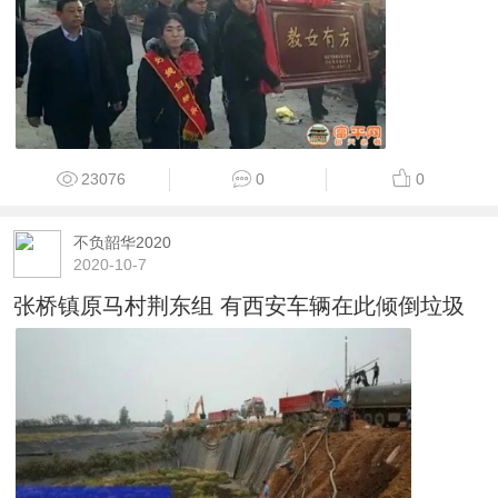
23076
0
0
不负韶华2020
2020-10-7
张桥镇原马村荆东组 有西安车辆在此倾倒垃圾