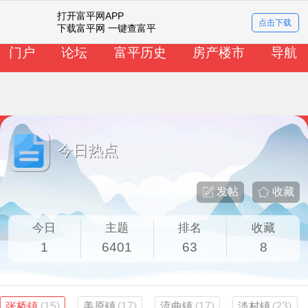
打开富平网APP
今日热点
点击下载
下载富平网 一键查富平
门户
论坛
富平历史
房产楼市
导航
今日热点
发帖
收藏
今日
主题
排名
收藏
1
6401
63
8
张桥镇
(15)
美原镇
(17)
流曲镇
(17)
淡村镇
(23)