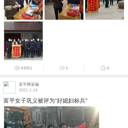
43051
1
0
富平网采编
2021-1-14
富平女子巩义被评为“好媳妇标兵”