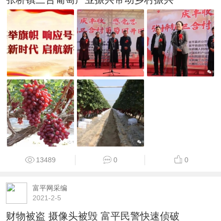
13489
0
0
富平网采编
2021-2-5
财物被盗 摄像头被毁 富平民警快速侦破