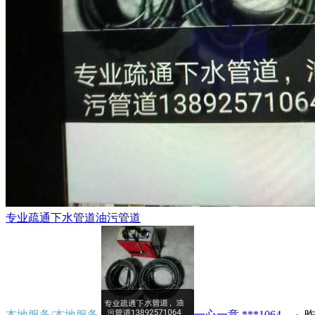
专业疏通下水管道油污管道
本地服务/本地服务
一心一意 ***1064...
·
昨