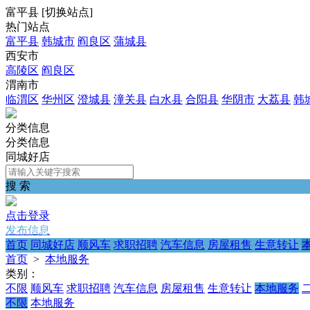
富平县
[
切换站点
]
热门站点
富平县
韩城市
阎良区
蒲城县
西安市
高陵区
阎良区
渭南市
临渭区
华州区
澄城县
潼关县
白水县
合阳县
华阴市
大荔县
韩
分类信息
分类信息
同城好店
搜 索
点击登录
发布信息
首页
同城好店
顺风车
求职招聘
汽车信息
房屋租售
生意转让
首页
>
本地服务
类别：
不限
顺风车
求职招聘
汽车信息
房屋租售
生意转让
本地服务
不限
本地服务