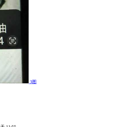
3图
天 11:55